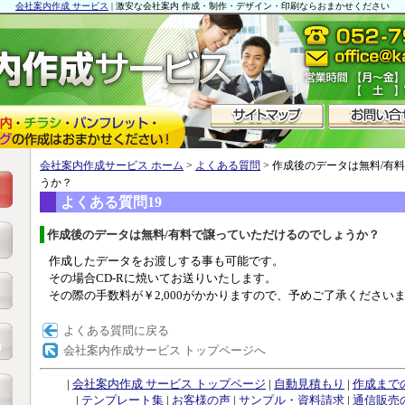
会社案内作成 サービス
| 激安な会社案内 作成・制作・デザイン・印刷ならおまかせください
会社案内作成サービス ホーム
>
よくある質問
> 作成後のデータは無料/有
うか？
よくある質問19
作成後のデータは無料/有料で譲っていただけるのでしょうか？
作成したデータをお渡しする事も可能です。
その場合CD-Rに焼いてお送りいたします。
その際の手数料が￥2,000がかかりますので、予めご了承ください
よくある質問に戻る
会社案内作成サービス トップページへ
|
会社案内作成 サービス トップページ
|
自動見積もり
|
作成まで
|
テンプレート集
|
お客様の声
|
サンプル・資料請求
|
通信販売